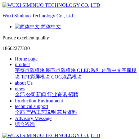
Wuxi Siminuo Technology Co., Ltd.
简体中文
Pursue excellent quality
18662277330
Home page
product
字符点阵模块
图形点阵模块
OLED系列
内置中文字库模
块
TFT彩屏模块
COG液晶模块
about Us
news
全部
公司新闻
行业资讯
招聘
Production Environment
technical support
全部
产品工艺说明
芯片资料
Advisory Message
综合咨询