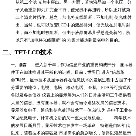
从第二个滤 光片中穿出。另一方面，若为液晶加一个电压，分
子又会重新排列并完全平行，使光线不再扭转，所以正好被第
二个滤光片挡住。总之，加电将光线阻断，不加电则 使光线射
出。当然，也可以改变
LCD
中的液晶排列，使光线在加电时射
出，而不加电时被阻断。但由于液晶屏幕几乎总是亮着的，所
以只有
"
加电将光线阻断
"
的 方案才能达到最省电的目的。
二、
TFT-LCD
技术
进入新千年，作为信息产业的重要构成部分
—
显示器
一、
前言
件正在加速推进其平板化的进程。目前，世界已 进入
“
信息革
命
”
时代，显示技术及显示器件在信息技术的发展过程中占据了十
分重要的地位，电视、电脑、移动电话、
BP
机、
PDA
等可携式设
备以及各类仪器 仪表上的显示屏为人们的日常生活和工作提供着
大量的信息。没有显示器，就不会有当今迅猛发展的信息技术。
显示器集电子、通信和信息处理技术于一体
,
被认为 是电子工业在
20
世纪微电子、计算机之后的又一重大发展机会。 科学技术
的发展日新月异，显示技术也在发生一场革命，特别是自
90
年代
以来，随着技术的突破及 市场需求的急剧增长，使得以液晶显示