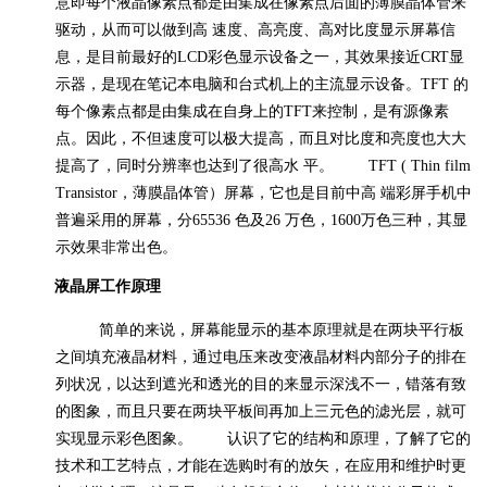
意即每个液晶像素点都是由集成在像素点后面的薄膜晶体管来
驱动，从而可以做到高 速度、高亮度、高对比度显示屏幕
信
息，是目前最好的
LCD
彩色显示设备之一，其效果接近
CRT
显
示器，是现在笔记本电脑和台式机上的主流显示设备。
TFT
的
每个像素点都是由集成在自身上的
TFT
来控制，是有源像素
点。因此，不但速度可以极大提高，而且对比度和亮度也大大
提高了，同时分辨率也达到了很高水 平。
TFT ( Thin film
Transistor
，薄膜晶体管）屏幕，它也是目前中高 端彩屏
手机中
普遍采用的屏幕，分
65536
色及
26
万色，
1600
万色三种，其显
示效果非常出色。
液晶屏工作原理
简单的来说，屏幕能显示的基本原理就是在两块平行板
之间填充液晶材料，通过电压来改变液晶材料内部分子的排在
列状况，以达到遮光和透光的目的来显示深浅不一，错落有致
的图象，而且只要在两块平板间再加上三元色的滤光层，就可
实现显示彩色图象。
认识了它的结构和原理，了解了它的
技术和工艺特点，才能在选购时有的放矢，在应用和维护时更