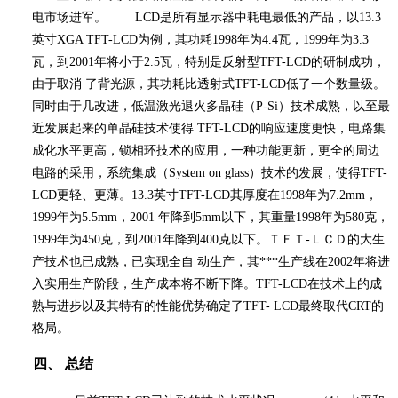
电市场进军。
LCD
是所有显示器中耗电最低的产品，以
13.3
英寸
XGA TFT-LCD
为例，其功耗
1998
年为
4.4
瓦，
1999
年为
3.3
瓦，到
2001
年将小于
2.5
瓦，特别是反射型
TFT-LCD
的研制成功，
由于取消 了背光源，其功耗比透射式
TFT-LCD
低了一个数量级。
同时由于几改进，低温激光退火多晶硅（
P-Si
）技术成熟，以至最
近发展起来的单晶硅技术使得
TFT-LCD
的响应速度更快，电路集
成化水平更高，锁相环技术的应用，一种功能更新，更全的周边
电路的采用，系统集成（
System on glass
）技术的发展，使得
TFT-
LCD
更轻、更薄。
13.3
英寸
TFT-LCD
其厚度在
1998
年为
7.2mm
，
1999
年为
5.5mm
，
2001
年降到
5mm
以下，其重量
1998
年为
580
克，
1999
年为
450
克，到
2001
年降到
400
克以下。ＴＦＴ
-
ＬＣＤ的大生
产技术也已成熟，已实现全自 动生产，其
***
生产线在
2002
年将进
入实用生产阶段，生产成本将不断下降。
TFT-LCD
在技术上的成
熟与进步以及其特有的性能优势确定了
TFT- LCD
最终取代
CRT
的
格局。
四、
总结