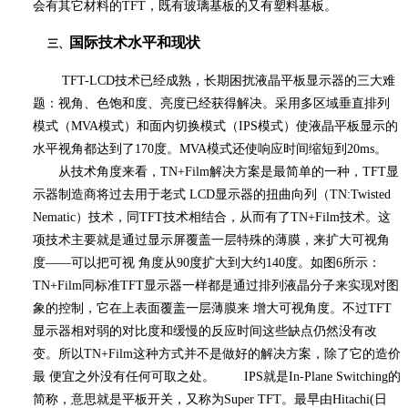
会有其它材料的
TFT
，既有玻璃基板的又有塑料基板。
国际技术水平和现状
三、
TFT-LCD
技术已经成熟，长期困扰液晶平板显示器的三大难
题：视角、色饱和度、亮度已经获得解决。采用多区域垂直排列
模式（
MVA
模式）和面内切换模式（
IPS
模式）使液晶平板显示的
水平视角都达到了
170
度。
MVA
模式还使响应时间缩短到
20ms
。
从技术角度来看，
TN+Film
解决方案是最简单的一种，
TFT
显
示器制造商将过去用于老式
LCD
显示器的扭曲向列（
TN:Twisted
Nematic
）技术，同
TFT
技术相结合，从而有了
TN+Film
技术。这
项技术主要就是通过显示屏覆盖一层特殊的薄膜，来扩大可视角
度
——
可以把可视 角度从
90
度扩大到大约
140
度。如图
6
所示：
TN+Film
同标准
TFT
显示器一样都是通过排列液晶分子来实现对图
象的控制，它在上表面覆盖一层薄膜来 增大可视角度。不过
TFT
显示器相对弱的对比度和缓慢的反应时间这些缺点仍然没有改
变。所以
TN+Film
这种方式并不是做好的解决方案，除了它的造价
最 便宜之外没有任何可取之处。
IPS
就是
In-Plane Switching
的
简称，意思就是平板开关，又称为
Super TFT
。最早由
Hitachi(
日