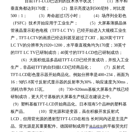
目前
TFT-LCD
已达到的技术水平状况： （
1
）水平和
垂直角都达到
170
度； （
2
）显示亮度达到
500
尼特，对比度
500
：
1
； （
3
）寿命超过
3
万小时； （
4
）场序列全彩色
（
FSFC
）技术开始应用于工业生产； （
5
）大屏幕薄膜晶体
管液晶显示彩色电视（
TFT-LC TV
）已经开始进入大规模工业生
产，
TFT-LCTV
的画质已经达到甚至超过了
CRT
，如
28
英寸
TFT
LC TV
的分辨率为
1920×1200
，水平垂直视角均为
170
度；
38
英寸
的
TFT LC TV
已研制成功；
40
英寸的
TFT-LCD
也已研制成功；
（
6
）大面积低温多晶硅
TFT-LCD
已经开发成功，并投入工业
生产，非晶硅
TFT
的自扫描
LCD
已经商品化； （
7
）反射式
TFT-LCD
彩色显示器开始商品化。例如分辨率是
400×234
，画面为
16
：
9
的
5.8
英寸反射式显示器的反射率为
30%
，响应速度为
30ms
，
消耗功率为
0.15
瓦。 （
8
）
730×920mm
基板大屏幕生产线已经
研制成功，更大尺寸基板的大屏幕生产线正在建设之中。
（
9
）塑料基板
TFT-LCD
开始商品化。日本现有
5
个品种的塑料基
板产品。 （
10
）背光源和逆变器，虽在积极开发反射式
LCD
，但用背光源的透射型
TFT-LCD
在相当 长时间内还是主流产
品。背光源是其重要配件。德国研制成用于
的平板荧光灯
液晶模块