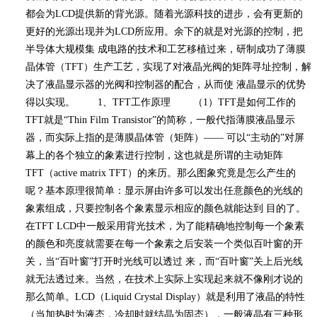
都会为
LCD
提供新的背光源。随着光源科技的进步，会有更新的
更好的光源出现并为
LCD
所应用。余下的就是对光源的控制，把
半导体大规模集 成电路的技术和工艺移植过来，研制成功了薄膜
晶体管（
TFT
）生产工艺，实现了对液晶光阀的矩阵寻址控制，解
决了液晶显示器的光阀和控制器的配合，从而使 液晶显示的优势
得以实现。
1
、
TFT
工作原理 （
1
）
TFT
是如何工作的
TFT
就是
“Thin Film Transistor”
的简称，一般代指薄膜液晶显示
器，而实际上指的是薄膜晶体管（矩阵）
——
可以
“
主动的
”
对屏
幕上的各个独立的象素进行控制，这也就是所谓的主动矩阵
TFT
（
active matrix TFT
）的来历。那么图象究竟是怎么产生的
呢？基本原理很简单：显示屏由许多可以发出任意颜色的光线的
象素组成，只要控制各个象素显示相应的颜色就能达到 目的了。
在
TFT LCD
中一般采用背光技术，为了能精确地控制每一个象素
的颜色和亮度就需要在每一个象素之后安装一个类似百叶窗的开
关，当
“
百叶窗
”
打开时光线可以透过 来，而
“
百叶窗
”
关上后光线
就无法透过来。当然，在技术上实际上实现起来就不像刚才说的
那么简单。
LCD
（
Liquid Crystal Display
）就是利用了液晶的特性
（当加热时为液态，冷却时就结晶为固态），一般液晶有三种形