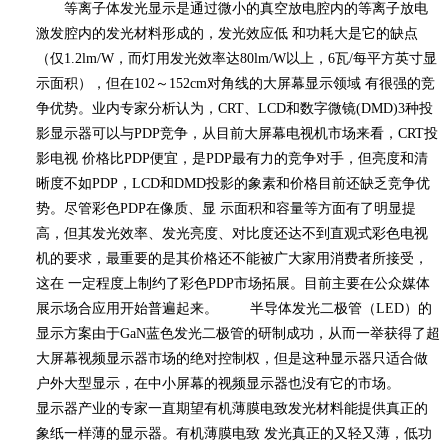
等离子体发光显示是通过微小的真空放电腔内的等离子放电
激发腔内的发光材料形成的，发光效应低 和功耗大是它的缺点
（仅
1.2lm/W
，而灯用发光效率达
80lm/W
以上，
6
瓦
/
每平方英寸显
示面积），但在
102
～
152cm
对角线的大屏幕显示领域 有很强的竞
争优势。业内专家分析认为，
CRT
、
LCD
和数字微镜
(DMD)3
种投
影显示器可以与
PDP
竞争，从目前大屏幕电视机市场来看，
CRT
投
影电视 价格比
PDP
便宜，是
PDP
最有力的竞争对手，但亮度和清
晰度不如
PDP
，
LCD
和
DMD
投影的象素和价格目前还缺乏竞争优
势。尽管彩色
PDP
在像质、显 示面积和容量等方面有了明显提
高，但其发光效率、发光亮度、对比度还达不到直观式彩色电视
机的要求，最重要的是其价格还不能被广大家用消费者所接受，
这在 一定程度上制约了彩色
PDP
市场拓展。目前主要在公众媒体
展示场合应用开始普遍起来。 半导体发光二极管（
LED
）的
显示方案由于
GaN
蓝色发光二极管的研制成功，从而一举获得了超
大屏幕视频显示器市场的绝对控制权，但是这种显示器只适合做
户外大型显示，在中小屏幕的视频显示器也没有它的市场。
显示器产业的专家一直期望有机薄膜电致发光材料能提供真正的
象纸一样薄的显示器。有机薄膜电致 发光真正的又轻又薄，低功