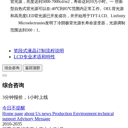
背光源，亮度达到
5000-7000cd/m2
，寿命达到
10
万小时。一 些新
型自热式背光源可以在
-40℃
到
85℃
范围内正常工作。
OEL
背光源
和高亮度
LED
背光源已开发成功，并开始用于
TFT-LCD
、
Linfinity
Microelectrunies
发明了冷阴极背光源长寿命逆变器，光源调制
范围达到
500
：
1
。
笔段式液晶订制流程说明
LCD专业术语和特性
综合咨询
返回顶部
综合咨询
3分钟报价，1小时上线
今日不提醒
Home page
about Us
news
Production Environment
technical
support
Advisory Message
2010-2035