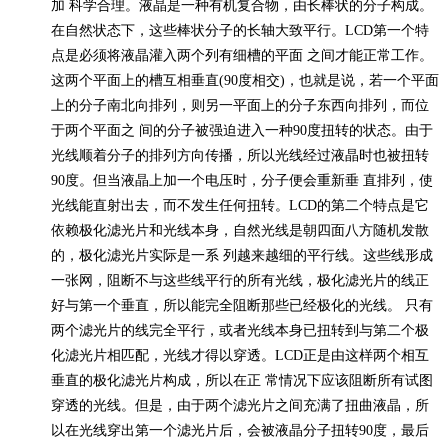
加
科学合理。液晶是一种有机复合物，由长棒状的分子构成。
在自然状态下，这些棒状分子的长轴大致平行。
LCD
第一个特
点是必须将液晶灌入两个列有细槽的平面 之间才能正常工作。
这两个平面上的槽互相垂直
(90
度相交
)
，也就是说，若一个平面
上的分子南北向排列，则另一平面上的分子东西向排列，而位
于两个平面之 间的分子被强迫进入一种
90
度扭转的状态。由于
光线顺着分子的排列方向传播，所以光线经过液晶时也被扭转
90
度。但当液晶上加一个电压时，分子便会重新垂 直排列，使
光线能直射出去，而不发生任何扭转。
LCD
的第二个特点是它
依赖极化滤光片和光线本身，自然光线是朝四面八方随机发散
的，极化滤光片实际是一系 列越来越细的平行线。这些线形成
一张网，阻断不与这些线平行的所有光线，极化滤光片的线正
好与第一个垂直，所以能完全阻断那些已经极化的光线。 只有
两个滤光片的线完全平行，或者光线本身已扭转到与第二个极
化滤光片相匹配，光线才得以穿透。
LCD
正是由这样两个相互
垂直的极化滤光片构成，所以在正 常情况下应该阻断所有试图
穿透的光线。但是，由于两个滤光片之间充满了扭曲液晶，所
以在光线穿出第一个滤光片后，会被液晶分子扭转
90
度，最后