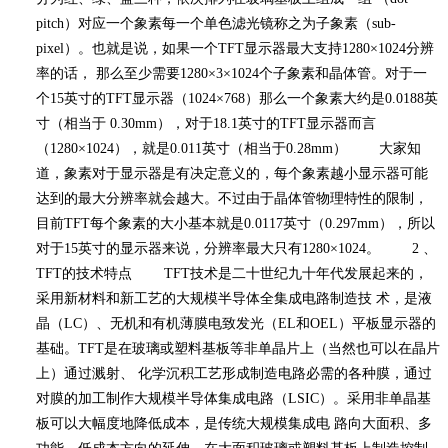
pitch
）对应一个象素每一个单色滤光镜称之为子象素（
sub-
pixel
）。也就是说，如果一个
TFT
显示器最大支持
1280×1024
分辨
率的话， 那么至少需要
1280×3×1024
个子象素和晶体管。对于一
个
15
英寸的
TFT
显示器（
1024×768
）那么一个象素大约是
0.0188
英
寸（相当于
0.30mm
），对于
18.1
英寸的
TFT
显示器而言
（
1280×1024
），就是
0.011
英寸（相当于
0.28mm
） 大家知
道，象素对于显示器是有决定意义的，每个象素越小显示器可能
达到的最大分辨率就会越大。不过由于晶体管物理特性的限制，
目前
TFT
每个象素的大小基本就是
0.0117
英寸（
0.297mm
），所以
对于
15
英寸的显示器来说，分辨率最大只有
1280×1024
。
2
、
TFT
的技术特点
TFT
技术是二十世纪九十年代发展起来的，
采用新材料和新工艺的大规模半导体全集成电路制造技 术，是液
晶（
LC
）、无机和有机薄膜电致发光（
EL
和
OEL
）平板显示器的
基础。
TFT
是在玻璃或塑料基板等非单晶片上（当然也可以在晶片
上）通过溅射、 化学沉积工艺形成制造电路必需的各种膜，通过
对膜的加工制作大规模半导体集成电路（
LSIC
）。采用非单晶基
板可以大幅度地降低成本，是传统大规模集成电 路向大面积、多