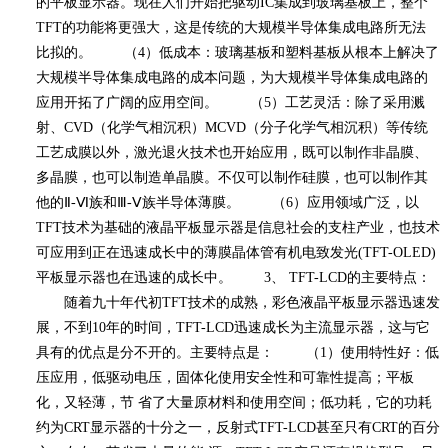
的平板显示器。现在人们开始把驱动
IC
集成到玻璃基板上，整个
TFT
的功能将更强大，这是传统的大规模半导体集成电路所无法
比拟的。 （
4
）低成本：玻璃基板和塑料基板从根本上解决了
大规模半导体集成电路的成本问题，为大规模半导体集成电路的
应用开拓了广阔的应用空间。 （
5
）工艺灵活：除了采用溅
射、
CVD
（化学气相沉积）
MCVD
（分子化学气相沉积）等传统
工艺成膜以外，激光退火技术也开始应用，既可以制作非晶膜、
多晶膜，也可以制造单晶膜。不仅可以制作硅膜，也可以制作其
他的
Ⅱ-Ⅵ
族和
Ⅲ-Ⅴ
族半导体薄膜。 （
6
）应用领域广泛，以
TFT
技术为基础的液晶平板显示器是信息社会的支柱产业，也技术
可应用到正在迅速成长中的薄膜晶体管有机电致发光
(TFT-OLED)
平板显示器也在迅速的成长中。
3
、
TFT-LCD
的主要特点：
随着九十年代初
TFT
技术的成熟，彩色液晶平板显示器迅速发
展，不到
10
年的时间，
TFT-LCD
迅速成长为主流显示器，这与它
具有的优点是分不开的。主要特点是： （
1
）使用特性好：低
压应用，低驱动电压，固体化使用安全性和可靠性提高；平板
化，又轻薄，节 省了大量原材料和使用空间；低功耗，它的功耗
约为
CRT
显示器的十分之一，反射式
TFT-LCD
甚至只有
CRT
的百分