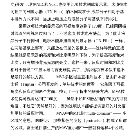
立
)
开发，现在
NEC
和
Nokia
也使用此项技术制成显示器。这项技术
同扭曲向列显示器（
TN-Film
）的不同就在于 液晶分子相对于基
本排列方式不同，当加上电压之后液晶分子与基板平行排列。
采用这项技术的显示器的可视角度达到了
170
度，已经同阴极
射线管的可视角度相当了，不过这项 技术也有缺点：为了能让液
晶分子平行排列，电极不能象扭曲向列显示器（
TN-Film
）一样，
在两层基板上都有，只能放在低层的基板上
——
这样导致的直接
结果就是显示器的亮度和对比度明显的下降，为了提高亮度和对
比度，只有增强背光光源的亮度。这样一来，反应时间和对比度
相对于普通
TFT
显示器而言更难提 高了。所以这项技术似乎也不
是最好的解决方案。
MVA
多区域垂直排列技术，是由日本富
士通（
Fujitsu
）公司开发的，单从技术的角度看， 它兼顾了可视
角度和反应时间两个方面。找到了一个折中的解决方法。
MVA
技
术使得可视角达到了
160
度
——
虽然不如
IPS
能达到的
170
度的可视
角度，不过它
`
仍然是好的，因为这项技术能够提供更好的对比度
和更短的反应时间。
MVA
中的
M
代指
“multi-domains” ——
多
区域的意思。图
8
所示，那些紫色的突起（
protrusion
）构成了所谓
的区域。富士通目前生产的
MAV
显示器中一般就有这样
4
个区域。