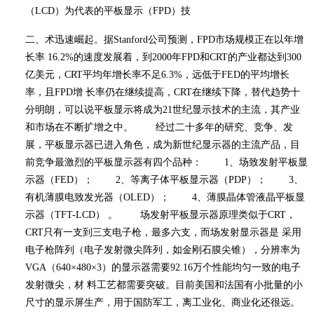
（
LCD
）为代表的平板显示（
FPD
）技
二、
术迅速崛起。据
Stanford
公司预测，
FPD
市场规模正在以年增
长率
16.2%
的速度发展着，到
2000
年
FPD
和
CRT
的产业都达到
300
亿美元，
CRT
平均年增长率不足
6.3%
，远低于
FED
的平均增长
率，且
FPD
增 长率仍在继续提高，
CRT
在继续下降，替代趋势十
分明朗，可以说平板显示将成为
21
世纪显示技术的主流，其产业
和市场在不断扩增之中。 经过二十多年的研究、竞争、发
展，平板显示器已进入角色，成为新世纪显示器的主流产品，目
前竞争最激烈的平板显示器有四个品种：
1
、场致发射平板显
示器（
FED
）；
2
、等离子体平板显示器（
PDP
）；
3
、
有机薄膜电致发光器（
OLED
）；
4
、薄膜晶体管液晶平板显
示器（
TFT-LCD
） 。 场发射平板显示器原理类似于
CRT
，
CRT
只有一支到三支电子枪，最多六支，而场发射显示器是 采用
电子枪阵列（电子发射微尖阵列，如金刚石膜尖锥），分辨率为
VGA
（
640×480×3
）的显示器需要
92.16
万个性能均匀一致的电子
发射微尖，材 料工艺都需要突破。目前美国和法国有小批量的小
尺寸的显示屏生产，用于国防军工，离工业化、商业化还很远。