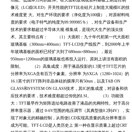
功能、低成本方向的延伸。在大面积玻璃或塑料基板上制造控制
像元（
LC
或
OLED
）开关性能的
TFT
比在硅片上制造大规模
IC
的技
术难度更 大。对生产环境的要求（净化度为
100
级），对原材料纯
度的要求（电子特气的纯度为
99.999985
％），对生产设备和生产
技术的要求都超过半导体大规 模集成，是现代大生产的顶尖技
术。其主要特点有： （
1
）大面积：九十年代初第一代大面积
玻璃基板（
300mm×400mm
）
TFT-LCD
生产线投产，到
2000
年上半
年玻璃基板的面积已经扩大到了
680mm×880mm
），最近
950mm×1200mm
的玻璃基板也将投入运行。原则上讲没有面积的
限制。 （
2
）高集成度：用于液晶投影的
1.3
英寸
TFT
芯片的
分辨率为
XGA
含有百万个象素。分辨率 为
SXGA
（
1280×1024
）的
16.1
英寸的
TFT
阵列非晶体硅的膜厚只有
50nm
，以及
TAB ON
GLASS
和
SYSTEM ON GLASS
技术，其
IC
的集成度，对设备和供
应技术的要求，技术难度都超过传统的
LSI
。 （
3
）功能强
大：
TFT
最早作为矩阵选址电路改善了液晶的光阀特性。对于高分
辨率显示器，通过
0-6V
范围的电压调节（其典型值
0.2
到
4V
），实
现了对象元的精确控制，从而使
LCD
实现高质量的高分辨率显示
成为可能。
TFT-LCD
是人类历史上 第一种在显示质量上超过
CRT