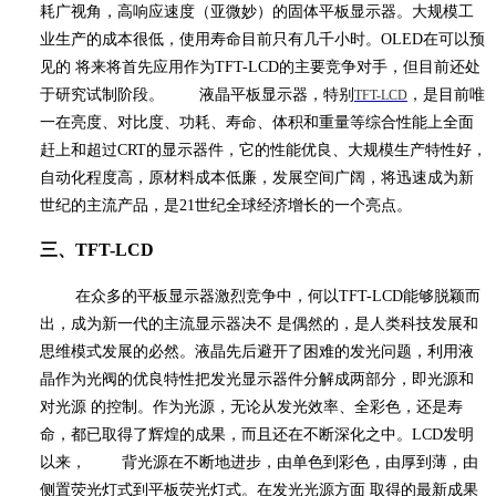
耗广视角，高响应速度（亚微妙）的固体平板显示器。大规模工
业生产的成本很低，使用寿命目前只有几千小时。
OLED
在可以预
见的 将来将首先应用作为
TFT-LCD
的主要竞争对手，但目前还处
于研究试制阶段。 液晶平板显示器，特别
，是目前唯
TFT-LCD
一在亮度、对比度、功耗、寿命、体积和重量等综合性能上全面
赶上和超过
CRT
的显示器件，它的性能优良、大规模生产特性好，
自动化程度高，原材料成本低廉，发展空间广阔，将迅速成为新
世纪的主流产品，是
21
世纪全球经济增长的一个亮点。
三、
TFT-LCD
在众多的平板显示器激烈竞争中，何以
TFT-LCD
能够脱颖而
出，成为新一代的主流显示器决不 是偶然的，是人类科技发展和
思维模式发展的必然。液晶先后避开了困难的发光问题，利用液
晶作为光阀的优良特性把发光显示器件分解成两部分，即光源和
对光源 的控制。作为光源，无论从发光效率、全彩色，还是寿
命，都已取得了辉煌的成果，而且还在不断深化之中。
LCD
发明
以来， 背光源在不断地进步，由单色到彩色，由厚到薄，由
侧置荧光灯式到平板荧光灯式。在发光光源方面 取得的最新成果