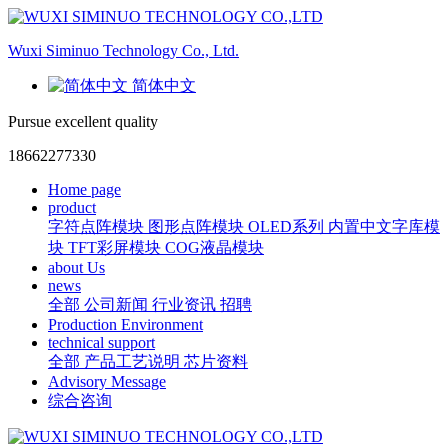
Wuxi Siminuo Technology Co., Ltd.
简体中文
Pursue excellent quality
18662277330
Home page
product
字符点阵模块
图形点阵模块
OLED系列
内置中文字库模
块
TFT彩屏模块
COG液晶模块
about Us
news
全部
公司新闻
行业资讯
招聘
Production Environment
technical support
全部
产品工艺说明
芯片资料
Advisory Message
综合咨询