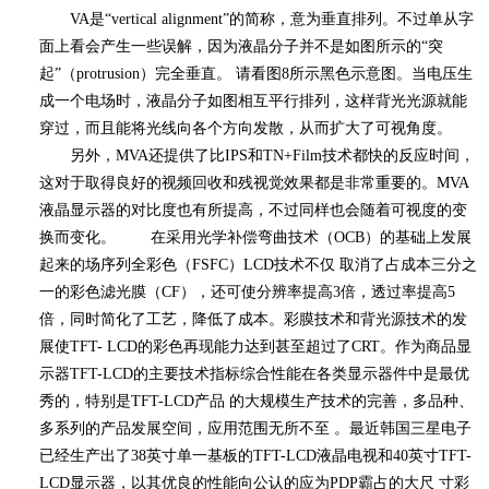
VA
是
“vertical alignment”
的简称，意为垂直排列。不过单从字
面上看会产生一些误解，因为液晶分子并不是如图所示的
“
突
起
”
（
protrusion
）完全垂直。 请看图
8
所示黑色示意图。当电压生
成一个电场时，液晶分子如图相互平行排列，这样背光光源就能
穿过，而且能将光线向各个方向发散，从而扩大了可视角度。
另外，
MVA
还提供了比
IPS
和
TN+Film
技术都快的反应时间，
这对于取得良好的视频回收和残视觉效果都是非常重要的。
MVA
液晶显示器的对比度也有所提高，不过同样也会随着可视度的变
换而变化。 在采用光学补偿弯曲技术（
OCB
）的基础上发展
起来的场序列全彩色（
FSFC
）
LCD
技术不仅 取消了占成本三分之
一的彩色滤光膜（
CF
），还可使分辨率提高
3
倍，透过率提高
5
倍，同时简化了工艺，降低了成本。彩膜技术和背光源技术的发
展使
TFT- LCD
的彩色再现能力达到甚至超过了
CRT
。作为商品显
示器
TFT-LCD
的主要技术指标综合性能在各类显示器件中是最优
秀的，特别是
TFT-LCD
产品 的大规模生产技术的完善，多品种、
多系列的产品发展空间，应用范围无所不至 。最近韩国三星电子
已经生产出了
38
英寸单一基板的
TFT-LCD
液晶电视和
40
英寸
TFT-
LCD
显示器，以其优良的性能向公认的应为
PDP
霸占的大尺 寸彩