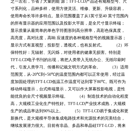
之一左右，节省了大量的能 源；
TFT-LCD
产品还有规格型号、尺
寸系列化，品种多样，使用方便灵活、维修、更新、升级容易，
使用寿命长等许多特点。显示范围覆盖了从
1
英寸至
40
英寸范围内
的所有显示器的应用范围以及投影大平面，是全尺寸显示终端；
显示质量从最简单的单色字符图形到高分辨率，高彩色保真度，
高亮度，高对比度，高响 应速度的各种规格型号的视频显示器；
显示方式有直视型，投影型，透视式，也有反射式。 （
2
）环
保特性好：无辐射、无闪烁，对使用者的健康无损害。特别是
TFT-LCD
电子书刊的出现，将把人类带入无纸办公、无纸印刷时
代，引发人类学习、传播和记栽文明方式的革命。 （
3
）适用
范围宽，从
-20℃
到
+50℃
的温度范围内都可以正常使用，经过温
度加固处理的
TFT-LCD
低温工作温度可达到零下
80℃
。既可作为
移动终端显示，台式终端显示，又可以作大屏幕投影电视，是性
能优良的全尺寸视频显示终端。 （
4
）制造技术的自动化程度
高，大规模工业化生产特性好。
TFT-LCD
产业技术成熟，大规模
生产的成品率达到
90%
以上。 （
5
）
TFT-LCD
易于集成化和更
新换代，是大规模半导体集成电路技术和光源技术的完美结合，
继续发展潜力很大。目前有非晶、多晶和单晶硅
TFT-LCD
，将来