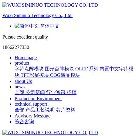
Wuxi Siminuo Technology Co., Ltd.
简体中文
Pursue excellent quality
18662277330
Home page
product
字符点阵模块
图形点阵模块
OLED系列
内置中文字库模
块
TFT彩屏模块
COG液晶模块
about Us
news
全部
公司新闻
行业资讯
招聘
Production Environment
technical support
全部
产品工艺说明
芯片资料
Advisory Message
综合咨询